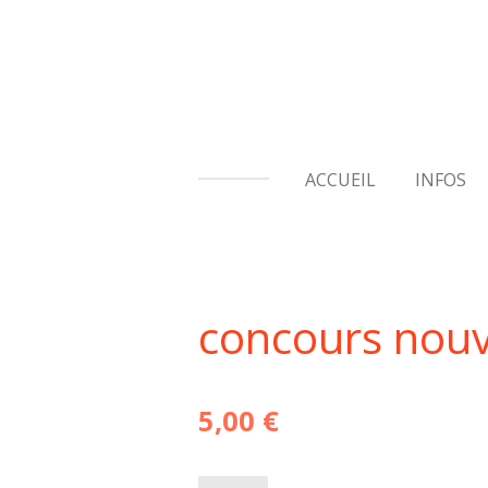
Passer
au
contenu
principal
ACCUEIL
INFOS
concours nouv
5,00 €